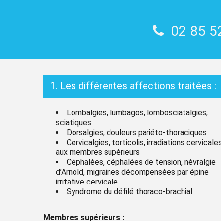
02 85 5
1. Les différentes affections traitées :
Lombalgies, lumbagos, lombosciatalgies,
sciatiques
Dorsalgies, douleurs pariéto-thoraciques
Cervicalgies, torticolis, irradiations cervicale
aux membres supérieurs
Céphalées, céphalées de tension, névralgie
d’Arnold, migraines décompensées par épine
irritative cervicale
Syndrome du défilé thoraco-brachial
Membres supérieurs :