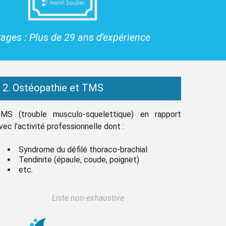
ages : Plus de 29 ans d'expérience
2. Ostéopathie et TMS
MS (trouble musculo-squelettique) en rapport
vec l'activité professionnelle dont :
Syndrome du défilé thoraco-brachial
Tendinite (épaule, coude, poignet)
etc.
Liste non-exhaustive