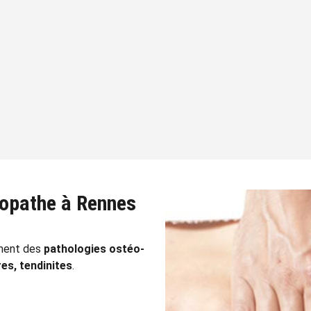
éopathe à Rennes
ement des
pathologies ostéo-
res, tendinites
.