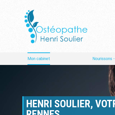
Mon cabinet
Nourissons -
HENRI SOULIER, VO
RENNES